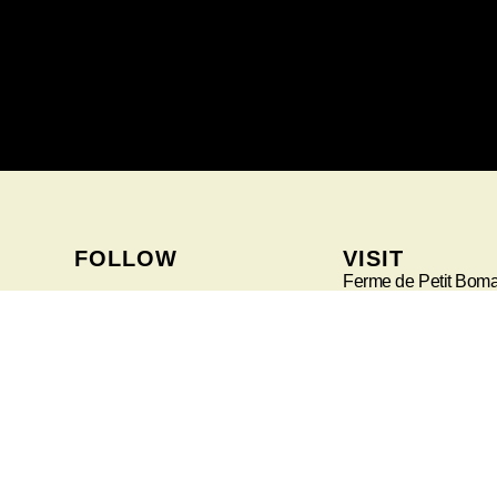
FOLLOW
VISIT
Ferme de Petit Boma
145, rue de Liège
6941 – Bomal-sur-O
Belgique