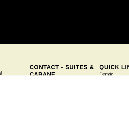
CONTACT - SUITES &
QUICK LI
l
CABANE
Dormir
+32.471.85.29.13
Manger
sleep@petitbomal.be
urthe
Infos utiles
CONTACT - FARM
Le Projet
+32.483.605.203
La Viande
hello@petitbomal.be