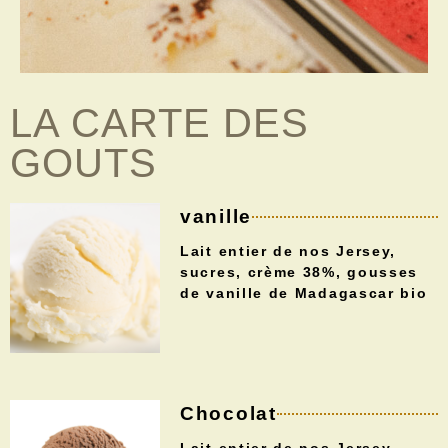
LA CARTE DES
GOUTS
vanille
Lait entier de nos Jersey,
sucres, crème 38%, gousses
de vanille de Madagascar bio
Chocolat
Lait entier de nos Jersey,